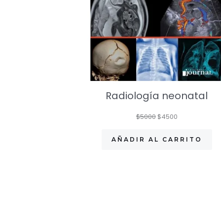
Radiología neonatal
El
El
$
5000
$
4500
precio
precio
original
actual
AÑADIR AL CARRITO
era:
es:
$5000.
$4500.