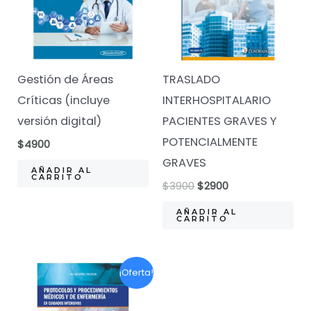
Gestión de Áreas
TRASLADO
Críticas (incluye
INTERHOSPITALARIO
versión digital)
PACIENTES GRAVES Y
POTENCIALMENTE
$
4900
GRAVES
AÑADIR AL
CARRITO
El
El
$
3900
$
2900
precio
precio
original
actual
AÑADIR AL
CARRITO
era:
es:
$3900.
$2900.
¡Oferta!