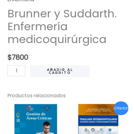
Brunner y Suddarth.
Enfermería
medicoquirúrgica
$
7800
Brunner
AÑADIR AL
CARRITO
y
Suddarth.
Productos relacionados
Enfermería
medicoquirúrgica
¡Oferta!
cantidad