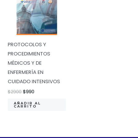
PROTOCOLOS Y
PROCEDIMIENTOS
MÉDICOS Y DE
ENFERMERÍA EN
CUIDADO INTENSIVOS
El
El
$
2900
$
990
precio
precio
original
actual
AÑADIR AL
CARRITO
era:
es:
$2900.
$990.