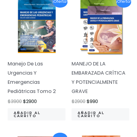
¡Oferta!
¡Oferta!
Manejo De Las
MANEJO DE LA
Urgencias Y
EMBARAZADA CRÍTICA
Emergencias
Y POTENCIALMENTE
Pediátricas Tomo 2
GRAVE
El
El
El
El
$
3900
$
2900
$
2900
$
990
precio
precio
precio
precio
original
actual
original
actual
AÑADIR AL
AÑADIR AL
CARRITO
CARRITO
era:
es:
era:
es:
$3900.
$2900.
$2900.
$990.