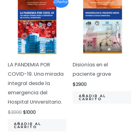
¡Oferta!
LA PANDEMIA POR
Disionías en el
COVID-19. Una mirada
paciente grave
integral desde la
$
2900
emergencia del
AÑADIR AL
CARRITO
Hospital Universitario.
El
El
$
2000
$
1000
precio
precio
original
actual
AÑADIR AL
CARRITO
era:
es:
$2000.
$1000.