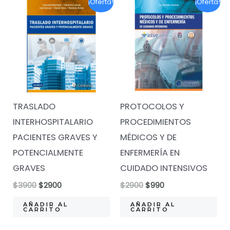
¡Oferta!
¡Oferta!
TRASLADO
PROTOCOLOS Y
INTERHOSPITALARIO
PROCEDIMIENTOS
PACIENTES GRAVES Y
MÉDICOS Y DE
POTENCIALMENTE
ENFERMERÍA EN
GRAVES
CUIDADO INTENSIVOS
El
El
El
El
$
3900
$
2900
$
2900
$
990
precio
precio
precio
precio
original
actual
original
actual
AÑADIR AL
AÑADIR AL
CARRITO
CARRITO
era:
es:
era:
es:
$3900.
$2900.
$2900.
$990.