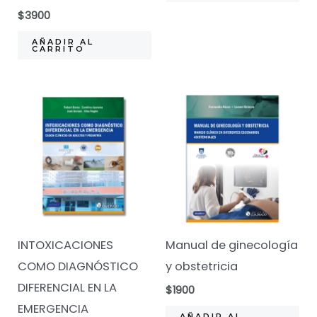
$13650.
$9990.
$
3900
AÑADIR AL
CARRITO
INTOXICACIONES
Manual de ginecología
COMO DIAGNÓSTICO
y obstetricia
DIFERENCIAL EN LA
$
1900
EMERGENCIA
AÑADIR AL