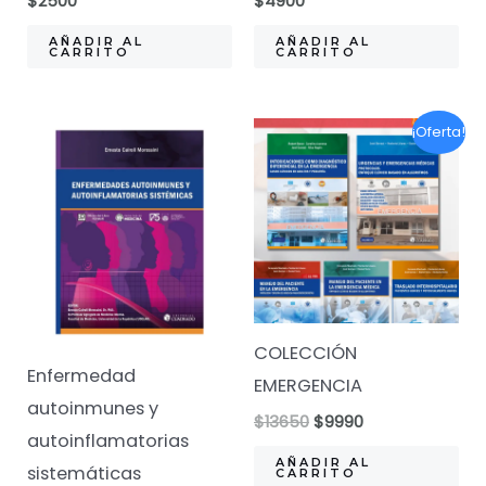
$
2500
$
4900
AÑADIR AL
AÑADIR AL
CARRITO
CARRITO
¡Oferta!
COLECCIÓN
Enfermedad
EMERGENCIA
autoinmunes y
El
El
$
13650
$
9990
autoinflamatorias
precio
precio
original
actual
AÑADIR AL
sistemáticas
CARRITO
era:
es: