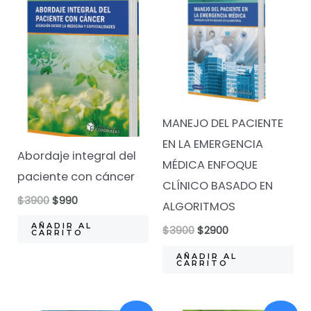
MANEJO DEL PACIENTE
EN LA EMERGENCIA
Abordaje integral del
MÉDICA ENFOQUE
paciente con cáncer
CLÍNICO BASADO EN
El
El
$
3900
$
990
ALGORITMOS
precio
precio
original
actual
AÑADIR AL
El
El
$
3900
$
2900
CARRITO
era:
es:
precio
precio
$3900.
$990.
original
actual
AÑADIR AL
CARRITO
era:
es:
$3900.
$2900.