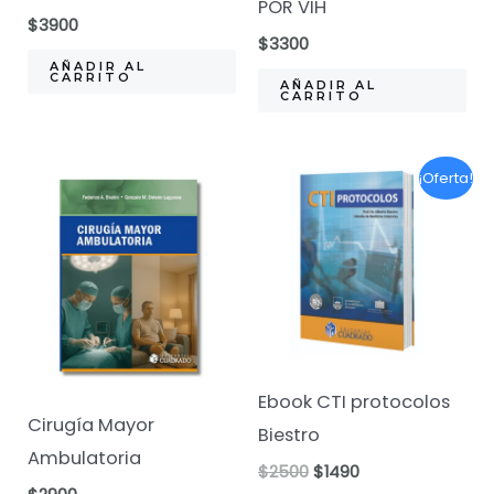
POR VIH
$
3900
$
3300
AÑADIR AL
CARRITO
AÑADIR AL
CARRITO
¡Oferta!
Ebook CTI protocolos
Cirugía Mayor
Biestro
Ambulatoria
El
El
$
2500
$
1490
precio
precio