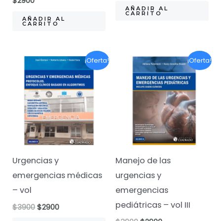
$
2900
original
actual
AÑADIR AL
CARRITO
era:
es:
AÑADIR AL
CARRITO
$2500.
$1490.
¡Oferta!
¡Oferta!
Urgencias y
Manejo de las
emergencias médicas
urgencias y
– vol
emergencias
pediátricas – vol III
El
El
$
3900
$
2900
precio
precio