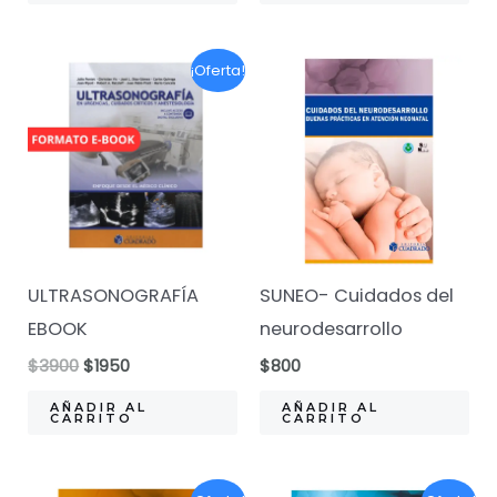
$3500.
$1900.
$2900.
$1900.
¡Oferta!
ULTRASONOGRAFÍA
SUNEO- Cuidados del
EBOOK
neurodesarrollo
El
El
$
3900
$
1950
$
800
precio
precio
original
actual
AÑADIR AL
AÑADIR AL
CARRITO
CARRITO
era:
es:
$3900.
$1950.