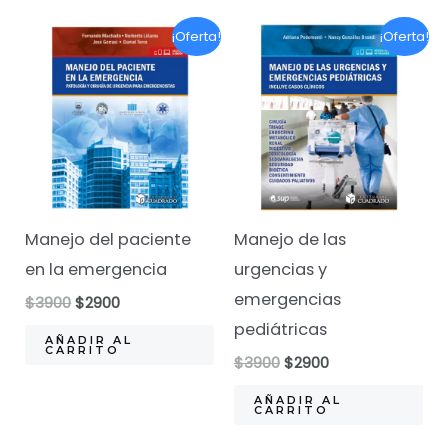
¡Oferta!
¡Oferta!
Manejo del paciente
Manejo de las
en la emergencia
urgencias y
emergencias
El
El
$
3900
$
2900
precio
precio
pediátricas
original
actual
AÑADIR AL
CARRITO
era:
es:
El
El
$
3900
$
2900
$3900.
$2900.
precio
precio
original
actual
AÑADIR AL
CARRITO
era:
es:
$3900.
$2900.