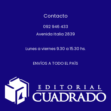
t
o
c
o
s
t
Contacto
o
092 946 433
Avenida Italia 2839
Lunes a viernes 9.30 a 15.30 hs.
ENVÍOS A TODO EL PAÍS