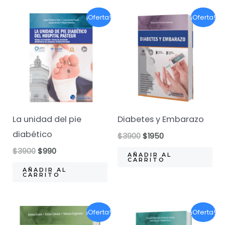
¡Oferta!
¡Oferta!
La unidad del pie
Diabetes y Embarazo
diabético
El
El
$
3900
$
1950
precio
precio
El
El
$
3900
$
990
original
actual
AÑADIR AL
precio
precio
CARRITO
era:
es:
original
actual
AÑADIR AL
$3900.
$1950.
CARRITO
era:
es:
$3900.
$990.
¡Oferta!
¡Oferta!