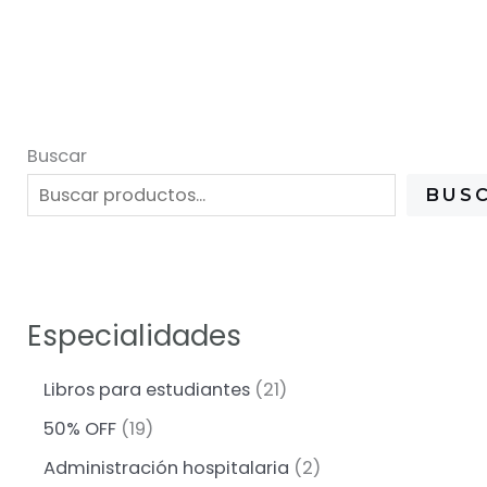
Buscar
BUS
Especialidades
2
Libros para estudiantes
21
1
1
50% OFF
19
p
9
r
2
Administración hospitalaria
2
p