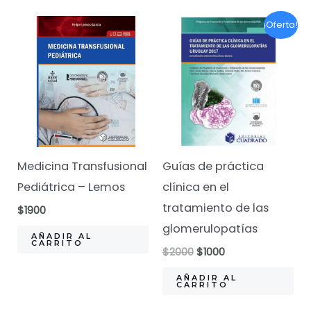
¡Oferta!
Medicina Transfusional
Guías de práctica
Pediátrica – Lemos
clínica en el
tratamiento de las
$
1900
glomerulopatías
AÑADIR AL
CARRITO
El
El
$
2000
$
1000
precio
precio
original
actual
AÑADIR AL
CARRITO
era:
es:
$2000.
$1000.