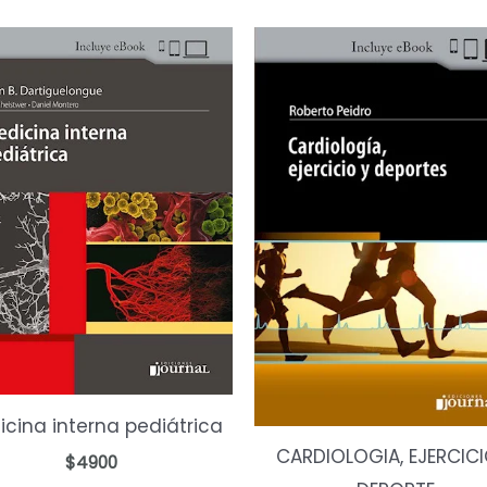
cina interna pediátrica
CARDIOLOGIA, EJERCICI
$
4900