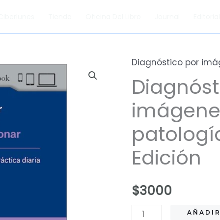
Ciberlunes
Tienda
Oficina Del Libro
Journal
Editori
Diagnóstico por im
Diagnóst
imágenes
patologí
Edición
$
3000
Diagnóstico
AÑADIR