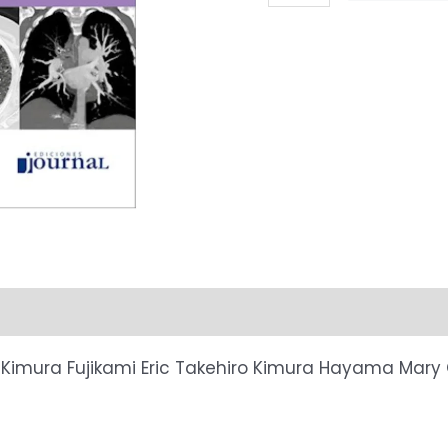
por
imágenes
de
la
patología
pulmonar
1
Edición
cantidad
 Kimura Fujikami
Eric Takehiro Kimura Hayama
Mary 