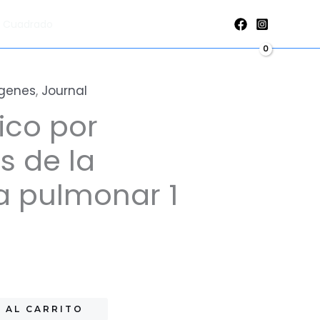
imágenes
al Cuadrado
de
la
patología
ágenes
,
Journal
pulmonar
ico por
1
Edición
 de la
cantidad
a pulmonar 1
 AL CARRITO