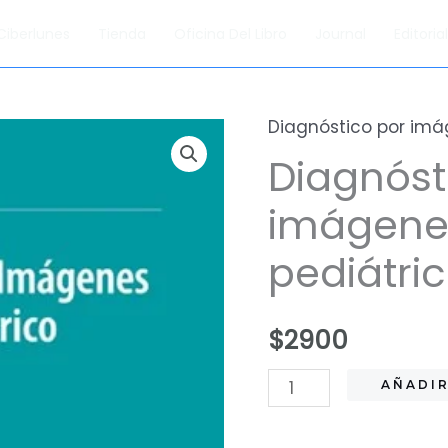
Ciberlunes
Tienda
Oficina Del Libro
Journal
Editori
Diagnóstico por im
Diagnóst
imágenes
pediátric
$
2900
Diagnóstico
AÑADIR
por
imágenes