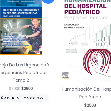
ejo De Las Urgencias Y
ergencias Pediátricas
Tomo 2
El
El
$
3900
$
2900
Humanización Del Hosp
precio
precio
Pediátrico
original
actual
AÑADIR AL CARRITO
era:
es:
$
2500
$3900.
$2900.