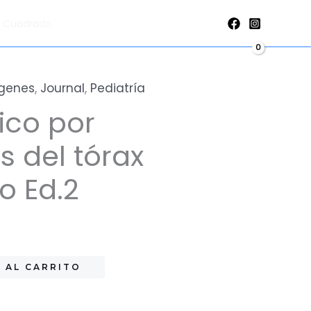
imágenes
al Cuadrado
del
tórax
pediátrico
ágenes
,
Journal
,
Pediatría
Ed.2
ico por
cantidad
 del tórax
o Ed.2
 AL CARRITO