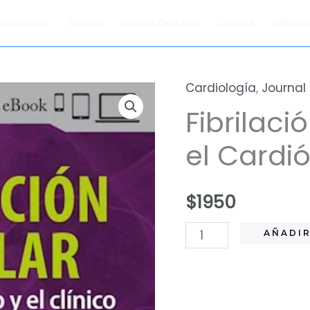
Ciberlunes
Tienda
Oficina Del Libro
Journal
Editori
Cardiología
,
Journal
Fibrilaci
el Cardió
$
1950
Fibrilación
AÑADIR
Auricular
para
el