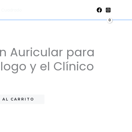
para
al Cuadrado
el
Cardiólogo
y
el
ón Auricular para
Clínico
cantidad
logo y el Clínico
 AL CARRITO