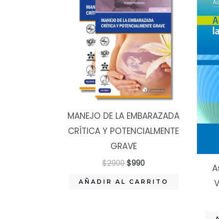
MANEJO DE LA EMBARAZADA
CRÍTICA Y POTENCIALMENTE
GRAVE
El
El
$
2900
$
990
A
precio
precio
original
actual
V
AÑADIR AL CARRITO
era:
es:
$2900.
$990.