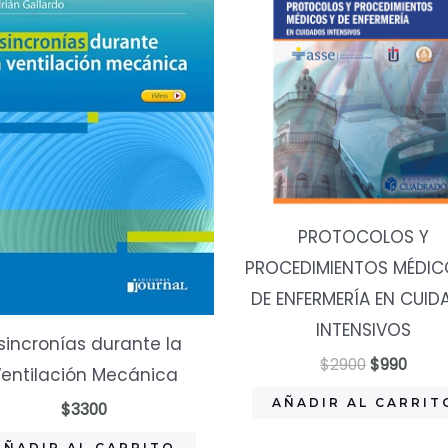
PROTOCOLOS Y
PROCEDIMIENTOS MÉDIC
DE ENFERMERÍA EN CUI
INTENSIVOS
sincronías durante la
El
El
$
2900
$
990
entilación Mecánica
precio
preci
original
actua
AÑADIR AL CARRIT
$
3300
era:
es:
$2900.
$990.
AÑADIR AL CARRITO