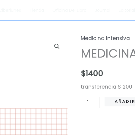
Ciberlunes
Tienda
Oficina Del Libro
Journal
Editori
Medicina Intensiva
MEDICINA
$
1400
transferencia $1200
MEDICINA
AÑADIR
INTENSIVA
cantidad