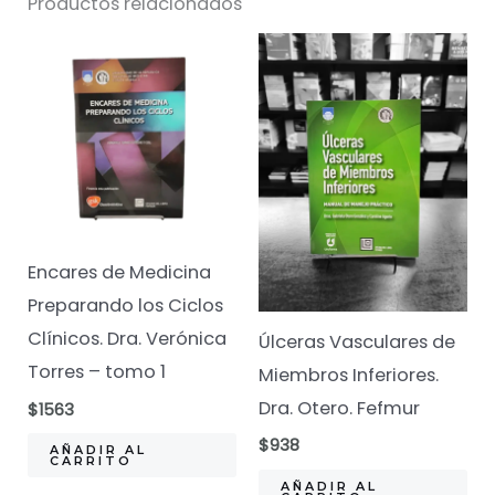
Productos relacionados
En
Neurologia
.
Pebet
Y
Soria.
cantidad
Encares de Medicina
Preparando los Ciclos
Clínicos. Dra. Verónica
Úlceras Vasculares de
Torres – tomo 1
Miembros Inferiores.
Dra. Otero. Fefmur
$
1563
$
938
AÑADIR AL
CARRITO
AÑADIR AL