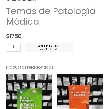
Temas de Patología
Médica
$
1750
Temas
AÑADIR AL
CARRITO
de
Patología
Productos relacionados
Médica
cantidad