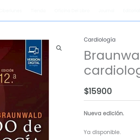
Ciberlunes
Tienda
Oficina Del Libro
Journal
Editori
Cardiología
Braunwal
cardiolog
$
15900
Nueva edición.
Ya disponible.