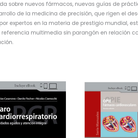
ada sobre nuevos fármacos, nuevas guías de práct
rrollo de la medicina de precisión, que rigen el des
por expertos en la materia de prestigio mundial, est
 referencia multimedia sin parangón en relación c
ución.