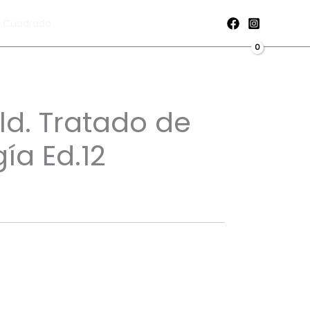
de
al Cuadrado
cardiología
Ed.12
cantidad
d. Tratado de
ía Ed.12