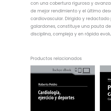
con una cobertura rigurosa y avanz
de mejor rendimiento y el último desa
cardiovascular. Dirigido y redactado 
galardones, constituye una pauta de
disciplina, compleja y en rápida evol
Productos relacionados