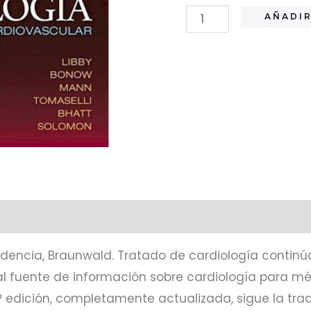
Braunwald.
AÑADIR
Tratado
de
cardiología
Ed.12
cantidad
idencia, Braunwald. Tratado de cardiología continú
l fuente de información sobre cardiología para méd
ª edición, completamente actualizada, sigue la tradi