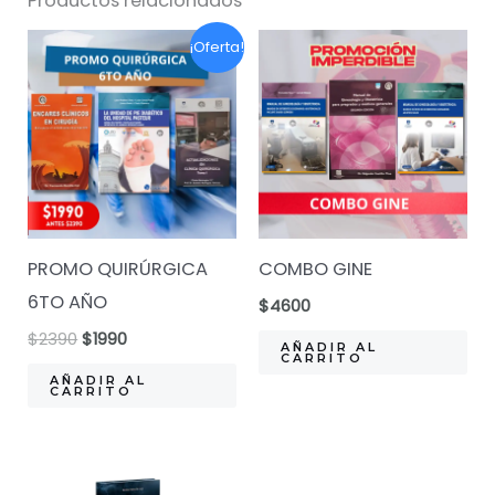
Productos relacionados
la
Prueba
¡Oferta!
Única
de
Residencias.
Coordinación:
Dra.
Verónica
Torres.
PROMO QUIRÚRGICA
COMBO GINE
Fefmur.
6TO AÑO
$
4600
cantidad
El
El
$
2390
$
1990
AÑADIR AL
precio
precio
CARRITO
original
actual
AÑADIR AL
CARRITO
era:
es:
$2390.
$1990.