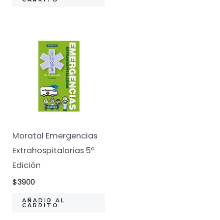
$21900.
$14900.
Moratal Emergencias
Extrahospitalarias 5ª
Edición
$
3900
AÑADIR AL
CARRITO