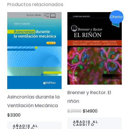
Productos relacionados
¡Oferta!
Brenner y Rector. El
Asincronías durante la
riñón
Ventilación Mecánica
El
El
$
21900
$
14900
$
3300
precio
precio
original
actual
AÑADIR AL
CARRITO
AÑADIR AL
era:
es:
CARRITO