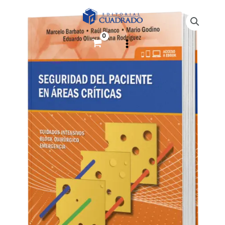
Ir
paciente
al
en
contenido
áreas
Críticas
cantidad