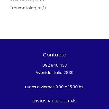
o
d
p
s
t
d
p
u
r
1
Traumatología
1
o
u
r
c
o
p
s
c
o
t
d
r
t
d
o
u
o
o
u
s
c
d
s
c
t
u
t
o
c
o
s
t
Contacto
o
092 946 433
Avenida Italia 2839
Lunes a viernes 9.30 a 15.30 hs.
ENVÍOS A TODO EL PAÍS