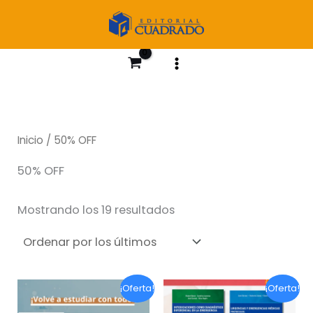
Ir
al
contenido
Inicio
/ 50% OFF
50% OFF
Ordenado
Mostrando los 19 resultados
por
los
últimos
¡Oferta!
¡Oferta!