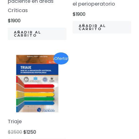
paciente en áreas
el perioperatorio
Críticas
$
1900
$
1900
AÑADIR AL
CARRITO
AÑADIR AL
CARRITO
¡Oferta!
Triaje
El
El
$
2500
$
1250
precio
precio