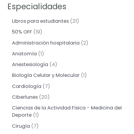
Especialidades
2
Libros para estudiantes
21
1
1
50% OFF
19
p
9
r
2
Administración hospitalaria
2
p
o
p
r
1
Anatomía
1
d
r
o
p
u
o
4
Anestesiología
4
d
r
c
d
p
u
o
1
Biología Celular y Molecular
1
t
u
r
c
d
p
o
c
o
7
Cardiología
7
t
u
r
s
t
d
p
o
c
o
2
Ciberlunes
20
o
u
r
s
t
d
0
s
c
o
Ciencias de la Actividad Física - Medicina del
o
u
p
t
d
1
Deporte
1
c
r
o
u
p
t
o
7
Cirugía
7
s
c
r
o
d
p