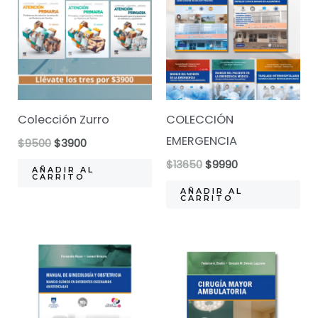
Colección Zurro
COLECCIÓN
EMERGENCIA
El
El
$
9500
$
3900
precio
precio
El
El
$
13650
$
9990
original
actual
AÑADIR AL
precio
precio
CARRITO
era:
es:
original
actual
AÑADIR AL
$9500.
$3900.
CARRITO
era:
es:
$13650.
$9990.