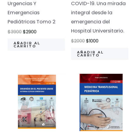
Urgencias Y
COVID-19. Una mirada
Emergencias
integral desde la
Pediátricas Tomo 2
emergencia del
Hospital Universitario.
El
El
$
3900
$
2900
precio
precio
El
El
$
2000
$
1000
original
actual
AÑADIR AL
precio
precio
CARRITO
era:
es:
original
actual
AÑADIR AL
$3900.
$2900.
CARRITO
era:
es:
$2000.
$1000.