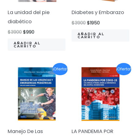
La unidad del pie
Diabetes y Embarazo
diabético
El
El
$
3900
$
1950
precio
precio
El
El
$
3900
$
990
original
actual
AÑADIR AL
precio
precio
CARRITO
era:
es:
original
actual
AÑADIR AL
$3900.
$1950.
CARRITO
era:
es:
$3900.
$990.
¡Oferta!
¡Oferta!
Manejo De Las
LA PANDEMIA POR