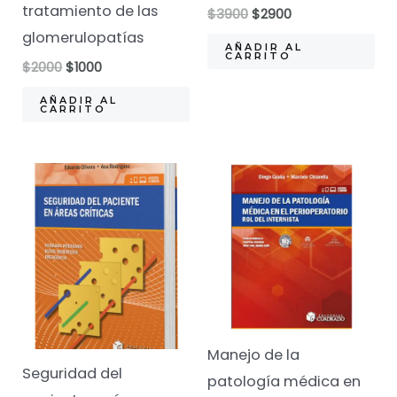
tratamiento de las
El
El
$
3900
$
2900
precio
precio
glomerulopatías
original
actual
AÑADIR AL
CARRITO
era:
es:
El
El
$
2000
$
1000
$3900.
$2900.
precio
precio
original
actual
AÑADIR AL
CARRITO
era:
es:
$2000.
$1000.
Manejo de la
Seguridad del
patología médica en