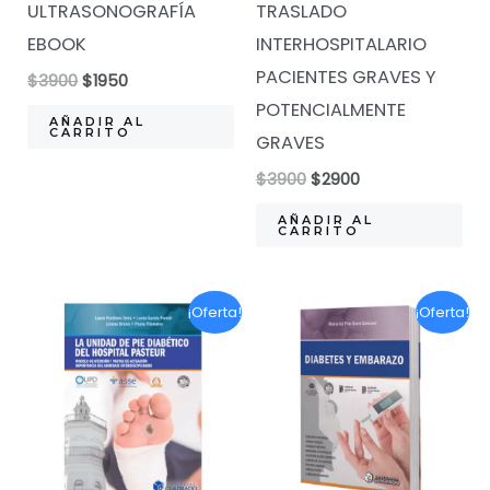
ULTRASONOGRAFÍA
TRASLADO
EBOOK
INTERHOSPITALARIO
PACIENTES GRAVES Y
El
El
$
3900
$
1950
precio
precio
POTENCIALMENTE
original
actual
AÑADIR AL
CARRITO
GRAVES
era:
es:
$3900.
$1950.
El
El
$
3900
$
2900
precio
precio
original
actual
AÑADIR AL
CARRITO
era:
es:
$3900.
$2900.
¡Oferta!
¡Oferta!