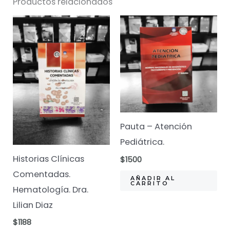
Productos relacionados
Procesos
Inflamatorios
cantidad
Pauta – Atención
Pediátrica.
Historias Clínicas
$
1500
Comentadas.
AÑADIR AL
CARRITO
Hematología. Dra.
Lilian Diaz
$
1188