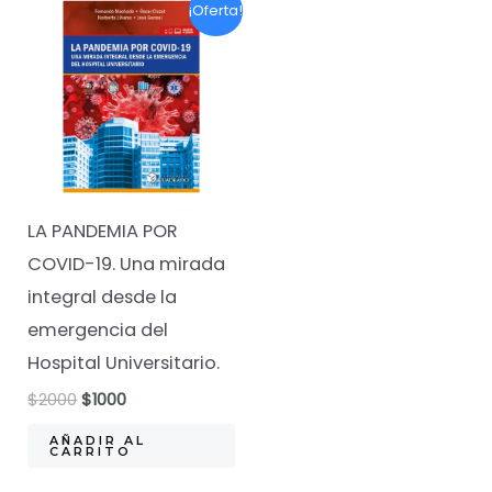
¡Oferta!
LA PANDEMIA POR
COVID-19. Una mirada
integral desde la
emergencia del
Hospital Universitario.
El
El
$
2000
$
1000
precio
precio
original
actual
AÑADIR AL
CARRITO
era:
es:
$2000.
$1000.