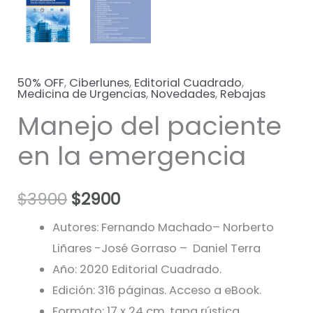
50% OFF
,
Ciberlunes
,
Editorial Cuadrado
,
Medicina de Urgencias
,
Novedades
,
Rebajas
Manejo del paciente
en la emergencia
El
El
$
3900
$
2900
precio
precio
Autores: Fernando Machado– Norberto
Liñares -José Gorraso – Daniel Terra
original
actual
Año: 2020 Editorial Cuadrado.
era:
es:
Edición: 316 páginas. Acceso a eBook.
Formato: 17 x 24 cm, tapa rústica.