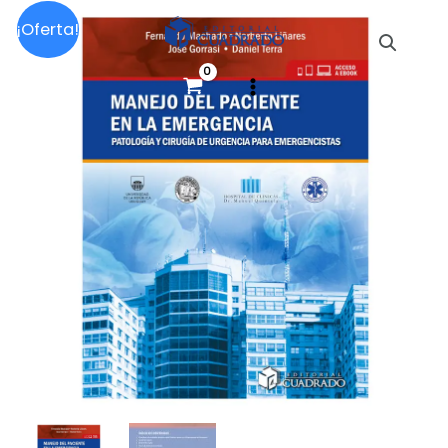
Ir
paciente
¡Oferta!
al
en
contenido
la
emergencia
cantidad