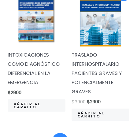
INTOXICACIONES
TRASLADO
COMO DIAGNÓSTICO
INTERHOSPITALARIO
DIFERENCIAL EN LA
PACIENTES GRAVES Y
EMERGENCIA
POTENCIALMENTE
GRAVES
$
2900
El
El
$
3900
$
2900
AÑADIR AL
precio
precio
CARRITO
original
actual
AÑADIR AL
CARRITO
era:
es:
$3900.
$2900.