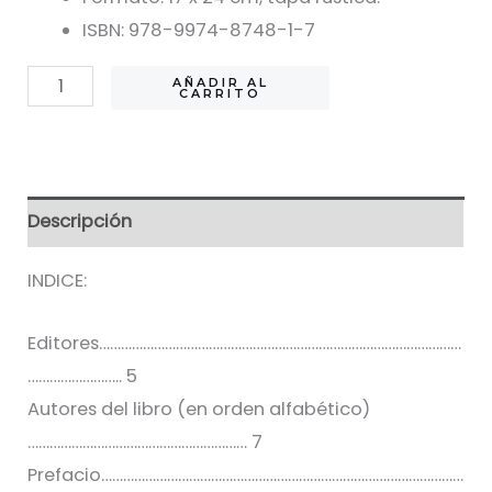
$3900.
$2900.
ISBN: 978-9974-8748-1-7
Manejo
AÑADIR AL
CARRITO
del
paciente
en
la
Descripción
emergencia
cantidad
INDICE:
Editores………………………………………………………………………………………
…………………….. 5
Autores del libro (en orden alfabético)
…………………………………………………… 7
Prefacio………………………………………………………………………………………