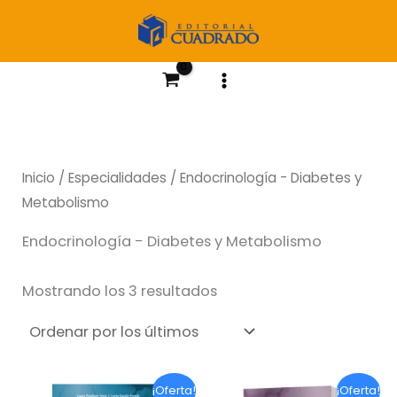
Ir
al
contenido
Inicio
/
Especialidades
/ Endocrinología - Diabetes y
Metabolismo
Endocrinología - Diabetes y Metabolismo
Ordenado
Mostrando los 3 resultados
por
los
últimos
¡Oferta!
¡Oferta!