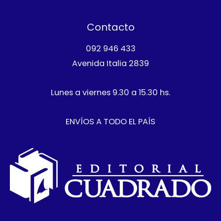
o
c
o
s
t
Contacto
o
092 946 433
Avenida Italia 2839
Lunes a viernes 9.30 a 15.30 hs.
ENVÍOS A TODO EL PAÍS