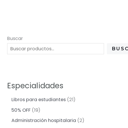
Buscar
BUS
Especialidades
2
Libros para estudiantes
21
1
1
50% OFF
19
p
9
r
2
Administración hospitalaria
2
p
o
p