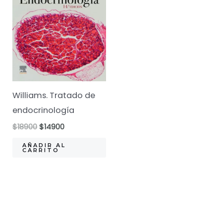
Williams. Tratado de
endocrinología
El
El
$
18900
$
14900
precio
precio
original
actual
AÑADIR AL
CARRITO
era:
es:
$18900.
$14900.