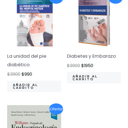
La unidad del pie
Diabetes y Embarazo
diabético
El
El
$
3900
$
1950
precio
precio
El
El
$
3900
$
990
original
actual
AÑADIR AL
precio
precio
CARRITO
era:
es:
original
actual
AÑADIR AL
$3900.
$1950.
CARRITO
era:
es:
$3900.
$990.
¡Oferta!