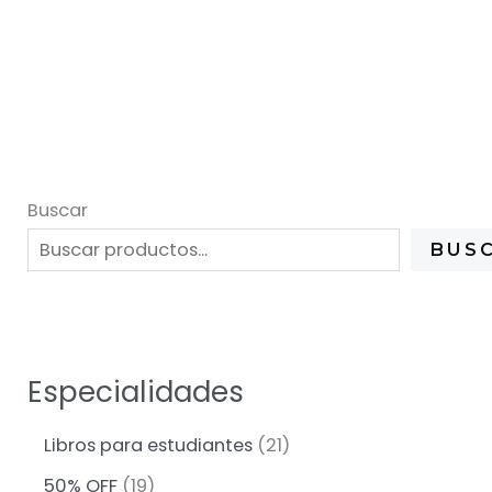
Buscar
BUS
Especialidades
2
Libros para estudiantes
21
1
1
50% OFF
19