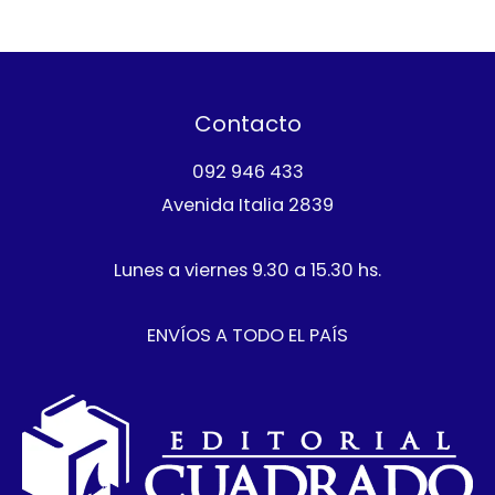
o
u
s
c
d
s
c
t
u
t
o
c
o
s
t
Contacto
o
092 946 433
Avenida Italia 2839
Lunes a viernes 9.30 a 15.30 hs.
ENVÍOS A TODO EL PAÍS