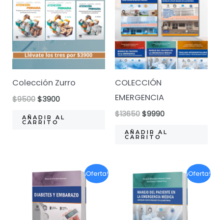
Colección Zurro
COLECCIÓN
EMERGENCIA
El
El
$
9500
$
3900
precio
precio
El
El
$
13650
$
9990
original
actual
AÑADIR AL
precio
precio
CARRITO
era:
es:
original
actual
AÑADIR AL
$9500.
$3900.
CARRITO
era:
es:
$13650.
$9990.
¡Oferta!
¡Oferta!