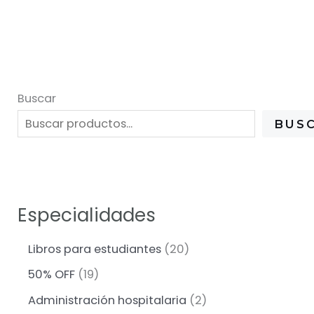
Buscar
BUS
Especialidades
2
Libros para estudiantes
20
0
1
50% OFF
19
p
9
r
2
Administración hospitalaria
2
p