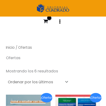
Ir
al
contenido
Inicio
/ Ofertas
Ofertas
Ordenado
Mostrando los 6 resultados
por
los
últimos
¡Oferta!
¡Oferta!