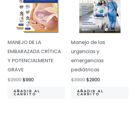
MANEJO DE LA
Manejo de las
EMBARAZADA CRÍTICA
urgencias y
Y POTENCIALMENTE
emergencias
GRAVE
pediátricas
El
El
El
El
$
2900
$
990
$
3900
$
2900
precio
precio
precio
precio
original
actual
original
actual
AÑADIR AL
AÑADIR AL
CARRITO
CARRITO
era:
es:
era:
es:
$2900.
$990.
$3900.
$2900.