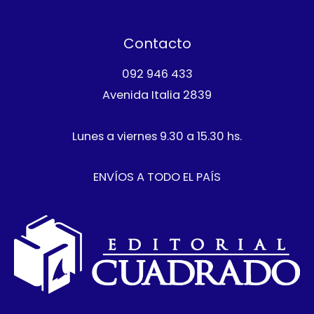
t
o
c
o
s
t
Contacto
o
092 946 433
Avenida Italia 2839
Lunes a viernes 9.30 a 15.30 hs.
ENVÍOS A TODO EL PAÍS