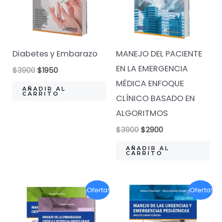
Diabetes y Embarazo
MANEJO DEL PACIENTE
EN LA EMERGENCIA
El
El
$
3900
$
1950
precio
precio
MÉDICA ENFOQUE
original
actual
AÑADIR AL
CARRITO
CLÍNICO BASADO EN
era:
es:
$3900.
$1950.
ALGORITMOS
El
El
$
3900
$
2900
precio
precio
original
actual
AÑADIR AL
CARRITO
era:
es:
$3900.
$2900.
¡Oferta!
¡Oferta!