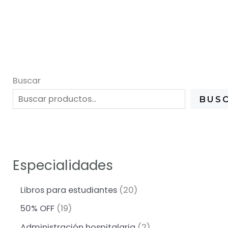
Buscar
BUS
Especialidades
2
Libros para estudiantes
20
0
1
50% OFF
19
p
9
r
2
Administración hospitalaria
2