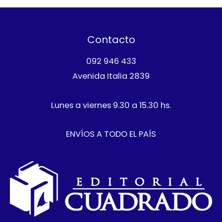
t
u
t
o
c
o
s
t
Contacto
o
092 946 433
Avenida Italia 2839
Lunes a viernes 9.30 a 15.30 hs.
ENVÍOS A TODO EL PAÍS