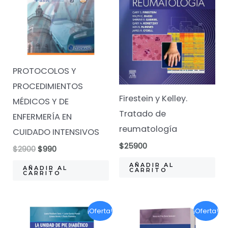
PROTOCOLOS Y
PROCEDIMIENTOS
Firestein y Kelley.
MÉDICOS Y DE
Tratado de
ENFERMERÍA EN
reumatología
CUIDADO INTENSIVOS
$
25900
El
El
$
2900
$
990
precio
precio
AÑADIR AL
original
actual
AÑADIR AL
CARRITO
CARRITO
era:
es:
$2900.
$990.
¡Oferta!
¡Oferta!