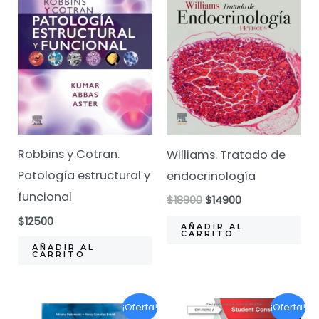
Robbins y Cotran.
Williams. Tratado de
Patología estructural y
endocrinología
funcional
El
El
$
18900
$
14900
precio
precio
$
12500
original
actual
AÑADIR AL
CARRITO
era:
es:
AÑADIR AL
$18900.
$14900.
CARRITO
¡Oferta!
¡Oferta!