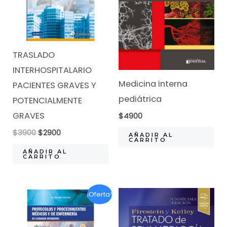
TRASLADO
INTERHOSPITALARIO
Medicina interna
PACIENTES GRAVES Y
pediátrica
POTENCIALMENTE
GRAVES
$
4900
El
El
$
3900
$
2900
AÑADIR AL
CARRITO
precio
precio
original
actual
AÑADIR AL
CARRITO
era:
es:
$3900.
$2900.
¡Oferta!