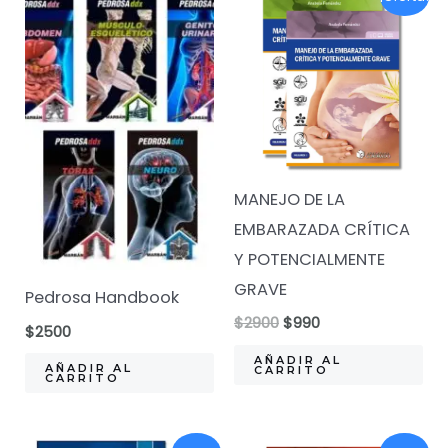
MANEJO DE LA
EMBARAZADA CRÍTICA
Y POTENCIALMENTE
GRAVE
Pedrosa Handbook
El
El
$
2900
$
990
$
2500
precio
precio
original
actual
AÑADIR AL
AÑADIR AL
CARRITO
era:
es:
CARRITO
$2900.
$990.