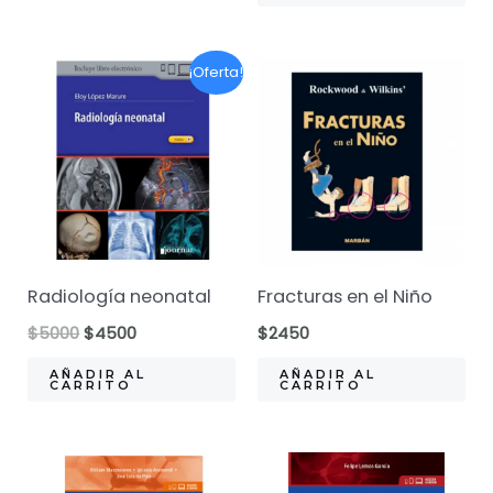
$5100.
$4590.
¡Oferta!
Radiología neonatal
Fracturas en el Niño
El
El
$
5000
$
4500
$
2450
precio
precio
original
actual
AÑADIR AL
AÑADIR AL
CARRITO
CARRITO
era:
es:
$5000.
$4500.