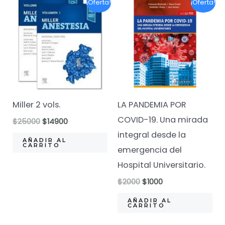
¡Oferta!
¡Oferta!
Miller 2 vols.
LA PANDEMIA POR
COVID-19. Una mirada
El
El
$
25000
$
14900
precio
precio
integral desde la
original
actual
AÑADIR AL
CARRITO
emergencia del
era:
es:
$25000.
$14900.
Hospital Universitario.
El
El
$
2000
$
1000
precio
precio
original
actual
AÑADIR AL
CARRITO
era:
es:
$2000.
$1000.