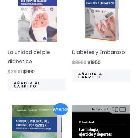
La unidad del pie
Diabetes y Embarazo
diabético
El
El
$
3900
$
1950
precio
precio
El
El
$
3900
$
990
original
actual
AÑADIR AL
precio
precio
CARRITO
era:
es:
original
actual
AÑADIR AL
$3900.
$1950.
CARRITO
era:
es:
$3900.
$990.
¡Oferta!