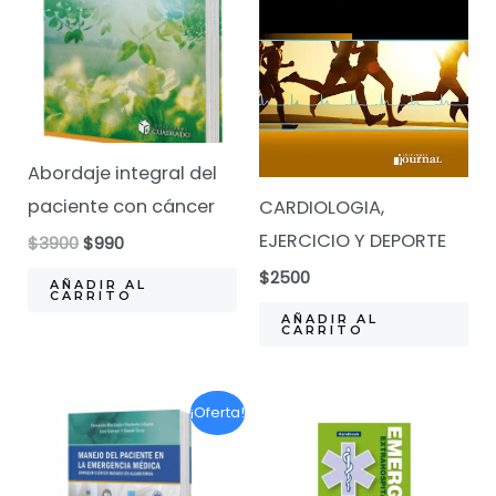
Abordaje integral del
paciente con cáncer
CARDIOLOGIA,
EJERCICIO Y DEPORTE
El
El
$
3900
$
990
precio
precio
$
2500
original
actual
AÑADIR AL
CARRITO
era:
es:
AÑADIR AL
$3900.
$990.
CARRITO
¡Oferta!