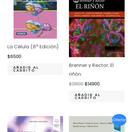
La Célula (8ª Edición)
$
6500
Brenner y Rector. El
AÑADIR AL
CARRITO
riñón
El
El
$
21900
$
14900
precio
precio
original
actual
AÑADIR AL
CARRITO
era:
es:
$21900.
$14900.
¡Oferta!