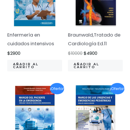
Enfermería en
Braunwald,Tratado de
cuidados intensivos
Cardiología Ed.11
El
El
$
2900
$
10000
$
4900
precio
precio
original
actual
AÑADIR AL
AÑADIR AL
CARRITO
CARRITO
era:
es:
$10000.
$4900.
¡Oferta!
¡Oferta!