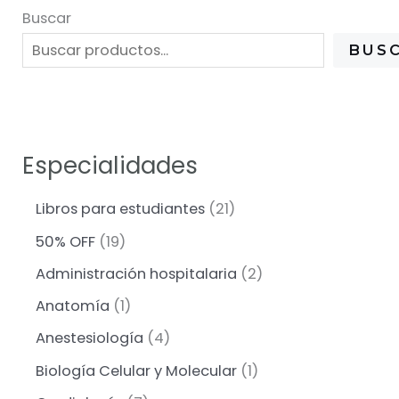
Buscar
BUS
Especialidades
2
Libros para estudiantes
21
1
1
50% OFF
19
p
9
r
2
Administración hospitalaria
2
p
o
p
r
1
Anatomía
1
d
r
o
p
u
o
4
Anestesiología
4
d
r
c
d
p
u
o
1
Biología Celular y Molecular
1
t
u
r
c
d
p