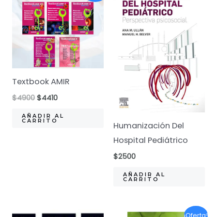
Textbook AMIR
El
El
$
4900
$
4410
precio
precio
original
actual
AÑADIR AL
CARRITO
era:
es:
Humanización Del
$4900.
$4410.
Hospital Pediátrico
$
2500
AÑADIR AL
CARRITO
¡Oferta!