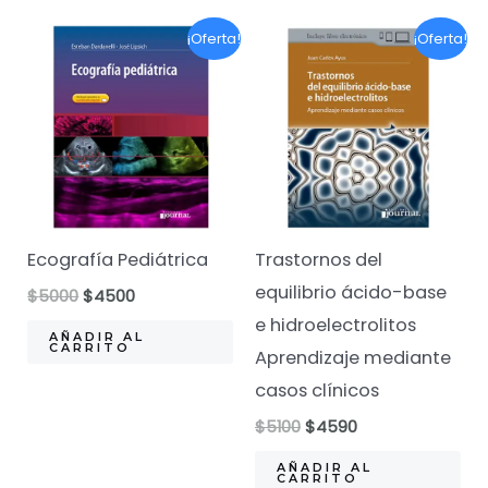
¡Oferta!
¡Oferta!
Ecografía Pediátrica
Trastornos del
equilibrio ácido-base
El
El
$
5000
$
4500
precio
precio
e hidroelectrolitos
original
actual
AÑADIR AL
CARRITO
Aprendizaje mediante
era:
es:
$5000.
$4500.
casos clínicos
El
El
$
5100
$
4590
precio
precio
original
actual
AÑADIR AL
CARRITO
era:
es: