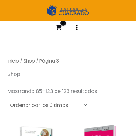
Ir
al
contenido
Inicio
/
Shop
/ Página 3
Shop
Ordenado
Mostrando 85–123 de 123 resultados
por
los
últimos