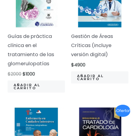
Guías de práctica
Gestión de Áreas
clínica en el
Críticas (incluye
tratamiento de las
versión digital)
glomerulopatías
$
4900
El
El
$
2000
$
1000
AÑADIR AL
precio
precio
CARRITO
original
actual
AÑADIR AL
CARRITO
era:
es:
$2000.
$1000.
¡Oferta!