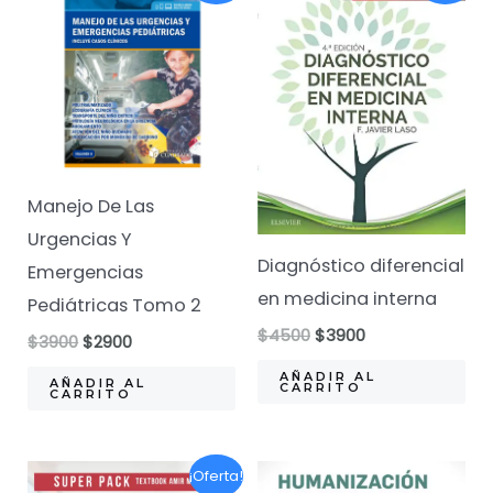
Manejo De Las
Urgencias Y
Diagnóstico diferencial
Emergencias
en medicina interna
Pediátricas Tomo 2
El
El
$
4500
$
3900
El
El
$
3900
$
2900
precio
precio
precio
precio
original
actual
AÑADIR AL
original
actual
AÑADIR AL
CARRITO
era:
es:
CARRITO
era:
es:
$4500.
$3900.
$3900.
$2900.
¡Oferta!