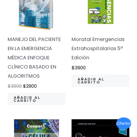
MANEJO DEL PACIENTE
Moratal Emergencias
EN LA EMERGENCIA
Extrahospitalarias 5ª
MÉDICA ENFOQUE
Edición
CLÍNICO BASADO EN
$
3900
ALGORITMOS
AÑADIR AL
CARRITO
El
El
$
3900
$
2900
precio
precio
original
actual
AÑADIR AL
CARRITO
era:
es:
$3900.
$2900.
¡Oferta!