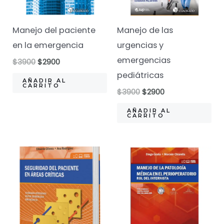
Manejo del paciente
Manejo de las
en la emergencia
urgencias y
emergencias
El
El
$
3900
$
2900
precio
precio
pediátricas
original
actual
AÑADIR AL
CARRITO
era:
es:
El
El
$
3900
$
2900
$3900.
$2900.
precio
precio
original
actual
AÑADIR AL
CARRITO
era:
es:
$3900.
$2900.